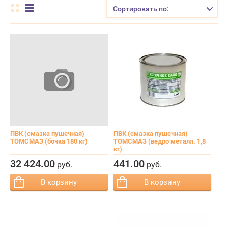
Заказать обратный звонок
Сортировать по:
ПВК (смазка пушечная)
ПВК (смазка пушечная)
ТОМСМАЗ (бочка 180 кг)
ТОМСМАЗ (ведро металл. 1,8
кг)
−
+
−
+
Кол-во:
Кол-во:
32 424.
00
441.
00
руб.
руб.
В корзину
В корзину