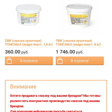
ПВК (смазка пушечная)
ПВК (смазка пушечная)
ТОМСМАЗ (ведро пласт. 1,8 кг)
ТОМСМАЗ (ведро пласт. 8 кг)
−
+
−
+
Кол-во:
Кол-во:
360.
00
1 746.
00
руб.
руб.
В корзину
В корзину
Внимание
Хотите продавать смазку под вашим брендом? Мы готовы
разместить контрактное производство смазок под вашим
брендом.
Для получения информации просьба связаться